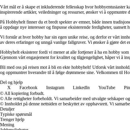
Vårt mål er å skape et inkluderende fellesskap hvor hobbyentusiaster ka
inspirerende artikler, veiledninger og ressurser, ønsker vi å oppmuntre deg
På Hobbyhelt finner du et bredt spekter av emner, både innen tradisjone
å oppdage nye interesser og finpusse eksisterende ferdigheter, uanset
Vi forstår at hver hobby har sin egen unike reise, og derfor er vårt innho
av deres erfaringer og unngå vanlige fallgruver. Vi ønsker å gjøre det e
Hobbyhelt eksisterer fordi vi mener at alle fortjener å ha en hobby som gi
Gjennom vårt engasjement for kvalitet og tilgjengelighet, håper vi å inspi
Bli med oss på reisen mot å bli en ekte hobbyhelt! Utforsk vårt innhold,
og oppmuntrer hverandre til å følge drømmene sine. Velkommen til Hob
Del og hjelp
X
Facebook
Instagram
LinkedIn
YouTube
Pin
© All kopiering forbudt.
© Alle rettigheter forbeholdt. Vi samarbeider med utvalgte selskaper o
© Innholdet på denne nettsiden er beskyttet av opphavsrett. Vi samarbe
Detaljer
Typiske spørsmål
Trenger hjelp
Mening
Jobbmuligheter