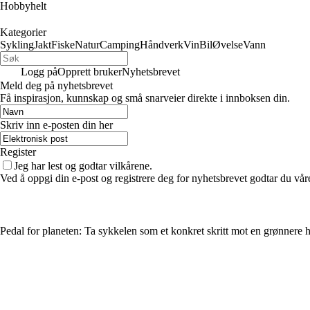
Hobbyhelt
Kategorier
Sykling
Jakt
Fiske
Natur
Camping
Håndverk
Vin
Bil
Øvelse
Vann
Logg på
Opprett bruker
Nyhetsbrevet
Meld deg på nyhetsbrevet
Få inspirasjon, kunnskap og små snarveier direkte i innboksen din.
Skriv inn e-posten din her
Register
Jeg har lest og godtar vilkårene.
Ved å oppgi din e-post og registrere deg for nyhetsbrevet godtar du vår
Pedal for planeten: Ta sykkelen som et konkret skritt mot en grønnere 