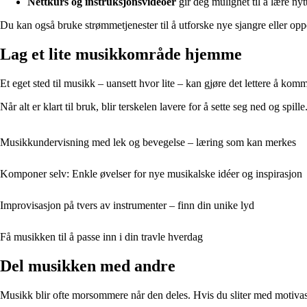
Nettkurs og instruksjonsvideoer
gir deg mulighet til å lære nytt
Du kan også bruke strømmetjenester til å utforske nye sjangre eller oppda
Lag et lite musikkområde hjemme
Et eget sted til musikk – uansett hvor lite – kan gjøre det lettere å komm
Når alt er klart til bruk, blir terskelen lavere for å sette seg ned og spi
Musikkundervisning med lek og bevegelse – læring som kan merkes
Komponer selv: Enkle øvelser for nye musikalske idéer og inspirasjon
Improvisasjon på tvers av instrumenter – finn din unike lyd
Få musikken til å passe inn i din travle hverdag
Del musikken med andre
Musikk blir ofte morsommere når den deles. Hvis du sliter med motivasj