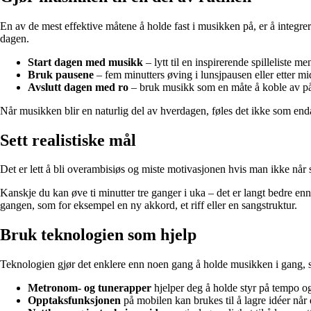
En av de mest effektive måtene å holde fast i musikken på, er å integrer
dagen.
Start dagen med musikk
– lytt til en inspirerende spilleliste m
Bruk pausene
– fem minutters øving i lunsjpausen eller etter mid
Avslutt dagen med ro
– bruk musikk som en måte å koble av på, e
Når musikken blir en naturlig del av hverdagen, føles det ikke som e
Sett realistiske mål
Det er lett å bli overambisiøs og miste motivasjonen hvis man ikke når 
Kanskje du kan øve ti minutter tre ganger i uka – det er langt bedre enn 
gangen, som for eksempel en ny akkord, et riff eller en sangstruktur.
Bruk teknologien som hjelp
Teknologien gjør det enklere enn noen gang å holde musikken i gang, s
Metronom- og tunerapper
hjelper deg å holde styr på tempo og
Opptaksfunksjonen
på mobilen kan brukes til å lagre idéer når