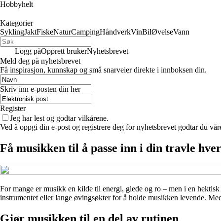
Hobbyhelt
Kategorier
Sykling
Jakt
Fiske
Natur
Camping
Håndverk
Vin
Bil
Øvelse
Vann
Logg på
Opprett bruker
Nyhetsbrevet
Meld deg på nyhetsbrevet
Få inspirasjon, kunnskap og små snarveier direkte i innboksen din.
Skriv inn e-posten din her
Register
Jeg har lest og godtar vilkårene.
Ved å oppgi din e-post og registrere deg for nyhetsbrevet godtar du vår
Få musikken til å passe inn i din travle hve
For mange er musikk en kilde til energi, glede og ro – men i en hektisk 
instrumentet eller lange øvingsøkter for å holde musikken levende. Med 
Gjør musikken til en del av rutinen