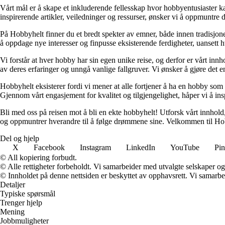
Vårt mål er å skape et inkluderende fellesskap hvor hobbyentusiaster ka
inspirerende artikler, veiledninger og ressurser, ønsker vi å oppmuntre deg
På Hobbyhelt finner du et bredt spekter av emner, både innen tradisjone
å oppdage nye interesser og finpusse eksisterende ferdigheter, uanset
Vi forstår at hver hobby har sin egen unike reise, og derfor er vårt innho
av deres erfaringer og unngå vanlige fallgruver. Vi ønsker å gjøre det e
Hobbyhelt eksisterer fordi vi mener at alle fortjener å ha en hobby som gi
Gjennom vårt engasjement for kvalitet og tilgjengelighet, håper vi å inspi
Bli med oss på reisen mot å bli en ekte hobbyhelt! Utforsk vårt innhold,
og oppmuntrer hverandre til å følge drømmene sine. Velkommen til Hob
Del og hjelp
X
Facebook
Instagram
LinkedIn
YouTube
Pin
© All kopiering forbudt.
© Alle rettigheter forbeholdt. Vi samarbeider med utvalgte selskaper o
© Innholdet på denne nettsiden er beskyttet av opphavsrett. Vi samarbe
Detaljer
Typiske spørsmål
Trenger hjelp
Mening
Jobbmuligheter