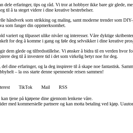
n dele erfaringer, tips og råd. Vi tror at hobbyer ikke bare gir glede, 
 til å ta steget videre i dine kreative bestrebelser.
lle håndverk som strikking og maling, samt moderne trender som DIY-pros
t hva som fanger din oppmerksomhet.
ld variert og tilpasset ulike nivåer og interesser. Våre dyktige skribenter
nkelt for deg å komme i gang og føle deg selvsikker i dine kreative prosj
r dem glede og tilfredsstillelse. Vi ønsker å bidra til en verden hvor folk
rere deg til å investere tid i det som virkelig betyr noe for deg.
 del dine erfaringer, og la deg inspirere til å skape noe fantastisk. Sam
byhelt – la oss starte denne spennende reisen sammen!
terest
TikTok
Mail
RSS
g kan tjene på kjøpene dine gjennom lenkene våre.
ider med kommersielle partnere og kan motta betaling ved kjøp. Uautori