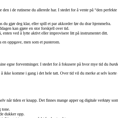
e den i de rutinene du allerede har. I stedet for å vente på “den perfek
ens du gjør deg klar, eller spill et par akkorder før du drar hjemmefra.
dagen kan gjøre en stor forskjell over tid.
nten ved å lytte aktivt eller improvisere litt på instrumentet ditt.
nda en oppgave, men som et pusterom.
sine egne forventninger. I stedet for å fokusere på hvor mye tid du
burd
å ikke komme i gang i det hele tatt. Over tid vil du merke at selv korte ø
elv når tiden er knapp. Det finnes mange apper og digitale verktøy som
 tone.
 de dukker opp.