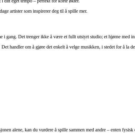
 i ditt eget tempo – perfekt for korte økter.
ge artister som inspirerer deg til å spille mer.
e i gang. Det trenger ikke å være et fullt utstyrt studio; et hjørne med i
lle. Det handler om å gjøre det enkelt å velge musikken, i stedet for å la 
onen alene, kan du vurdere å spille sammen med andre – enten fysisk ell