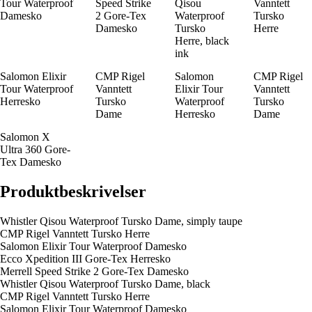
Tour Waterproof
Speed Strike
Qisou
Vanntett
Damesko
2 Gore-Tex
Waterproof
Tursko
Damesko
Tursko
Herre
Herre, black
ink
Salomon Elixir
CMP Rigel
Salomon
CMP Rigel
Tour Waterproof
Vanntett
Elixir Tour
Vanntett
Herresko
Tursko
Waterproof
Tursko
Dame
Herresko
Dame
Salomon X
Ultra 360 Gore-
Tex Damesko
Produktbeskrivelser
Whistler Qisou Waterproof Tursko Dame, simply taupe
CMP Rigel Vanntett Tursko Herre
Salomon Elixir Tour Waterproof Damesko
Ecco Xpedition III Gore-Tex Herresko
Merrell Speed Strike 2 Gore-Tex Damesko
Whistler Qisou Waterproof Tursko Dame, black
CMP Rigel Vanntett Tursko Herre
Salomon Elixir Tour Waterproof Damesko