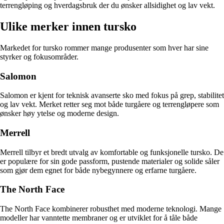
terrengløping og hverdagsbruk der du ønsker allsidighet og lav vekt.
Ulike merker innen tursko
Markedet for tursko rommer mange produsenter som hver har sine
styrker og fokusområder.
Salomon
Salomon er kjent for teknisk avanserte sko med fokus på grep, stabilitet
og lav vekt. Merket retter seg mot både turgåere og terrengløpere som
ønsker høy ytelse og moderne design.
Merrell
Merrell tilbyr et bredt utvalg av komfortable og funksjonelle tursko. De
er populære for sin gode passform, pustende materialer og solide såler
som gjør dem egnet for både nybegynnere og erfarne turgåere.
The North Face
The North Face kombinerer robusthet med moderne teknologi. Mange
modeller har vanntette membraner og er utviklet for å tåle både