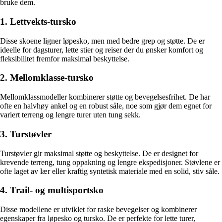
bruke dem.
1. Lettvekts-tursko
Disse skoene ligner løpesko, men med bedre grep og støtte. De er
ideelle for dagsturer, lette stier og reiser der du ønsker komfort og
fleksibilitet fremfor maksimal beskyttelse.
2. Mellomklasse-tursko
Mellomklassmodeller kombinerer støtte og bevegelsesfrihet. De har
ofte en halvhøy ankel og en robust såle, noe som gjør dem egnet for
variert terreng og lengre turer uten tung sekk.
3. Turstøvler
Turstøvler gir maksimal støtte og beskyttelse. De er designet for
krevende terreng, tung oppakning og lengre ekspedisjoner. Støvlene er
ofte laget av lær eller kraftig syntetisk materiale med en solid, stiv såle.
4. Trail- og multisportsko
Disse modellene er utviklet for raske bevegelser og kombinerer
egenskaper fra løpesko og tursko. De er perfekte for lette turer,