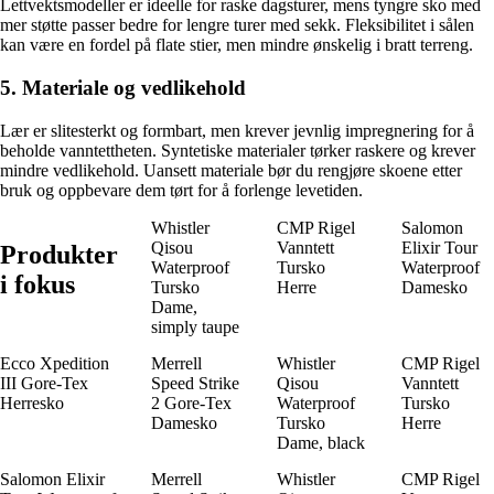
Lettvektsmodeller er ideelle for raske dagsturer, mens tyngre sko med
mer støtte passer bedre for lengre turer med sekk. Fleksibilitet i sålen
kan være en fordel på flate stier, men mindre ønskelig i bratt terreng.
5. Materiale og vedlikehold
Lær er slitesterkt og formbart, men krever jevnlig impregnering for å
beholde vanntettheten. Syntetiske materialer tørker raskere og krever
mindre vedlikehold. Uansett materiale bør du rengjøre skoene etter
bruk og oppbevare dem tørt for å forlenge levetiden.
Whistler
CMP Rigel
Salomon
Qisou
Vanntett
Elixir Tour
Produkter
Waterproof
Tursko
Waterproof
i fokus
Tursko
Herre
Damesko
Dame,
simply taupe
Ecco Xpedition
Merrell
Whistler
CMP Rigel
III Gore-Tex
Speed Strike
Qisou
Vanntett
Herresko
2 Gore-Tex
Waterproof
Tursko
Damesko
Tursko
Herre
Dame, black
Salomon Elixir
Merrell
Whistler
CMP Rigel