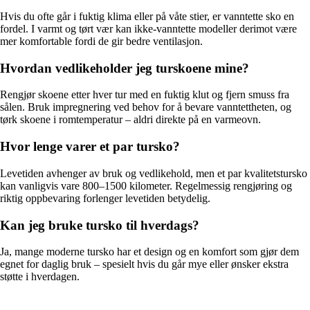
Hvis du ofte går i fuktig klima eller på våte stier, er vanntette sko en
fordel. I varmt og tørt vær kan ikke-vanntette modeller derimot være
mer komfortable fordi de gir bedre ventilasjon.
Hvordan vedlikeholder jeg turskoene mine?
Rengjør skoene etter hver tur med en fuktig klut og fjern smuss fra
sålen. Bruk impregnering ved behov for å bevare vanntettheten, og
tørk skoene i romtemperatur – aldri direkte på en varmeovn.
Hvor lenge varer et par tursko?
Levetiden avhenger av bruk og vedlikehold, men et par kvalitetstursko
kan vanligvis vare 800–1500 kilometer. Regelmessig rengjøring og
riktig oppbevaring forlenger levetiden betydelig.
Kan jeg bruke tursko til hverdags?
Ja, mange moderne tursko har et design og en komfort som gjør dem
egnet for daglig bruk – spesielt hvis du går mye eller ønsker ekstra
støtte i hverdagen.