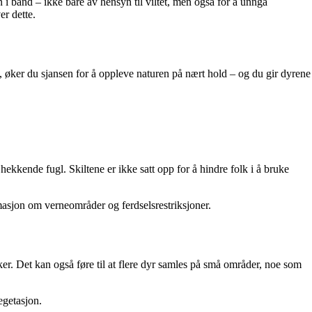
n i bånd – ikke bare av hensyn til viltet, men også for å unngå
er dette.
ig, øker du sjansen for å oppleve naturen på nært hold – og du gir dyrene
ekkende fugl. Skiltene er ikke satt opp for å hindre folk i å bruke
ormasjon om verneområder og ferdselsrestriksjoner.
er. Det kan også føre til at flere dyr samles på små områder, noe som
egetasjon.