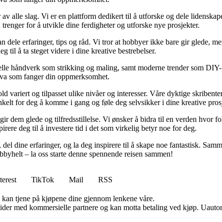
 alle slag. Vi er en plattform dedikert til å utforske og dele lidenskape
trenger for å utvikle dine ferdigheter og utforske nye prosjekter.
n dele erfaringer, tips og råd. Vi tror at hobbyer ikke bare gir glede, 
 til å ta steget videre i dine kreative bestrebelser.
lle håndverk som strikking og maling, samt moderne trender som DIY-pros
t hva som fanger din oppmerksomhet.
ld variert og tilpasset ulike nivåer og interesser. Våre dyktige skribenter
nkelt for deg å komme i gang og føle deg selvsikker i dine kreative prosj
r dem glede og tilfredsstillelse. Vi ønsker å bidra til en verden hvor folk
rere deg til å investere tid i det som virkelig betyr noe for deg.
 del dine erfaringer, og la deg inspirere til å skape noe fantastisk. Sam
byhelt – la oss starte denne spennende reisen sammen!
terest
TikTok
Mail
RSS
g kan tjene på kjøpene dine gjennom lenkene våre.
ider med kommersielle partnere og kan motta betaling ved kjøp. Uautori