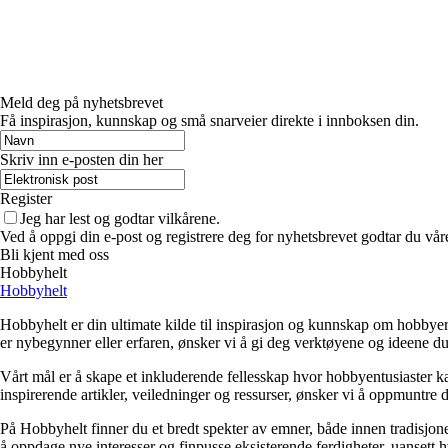
Meld deg på nyhetsbrevet
Få inspirasjon, kunnskap og små snarveier direkte i innboksen din.
Skriv inn e-posten din her
Register
Jeg har lest og godtar vilkårene.
Ved å oppgi din e-post og registrere deg for nyhetsbrevet godtar du vår
Bli kjent med oss
Hobbyhelt
Hobbyhelt
Hobbyhelt er din ultimate kilde til inspirasjon og kunnskap om hobbyer av
er nybegynner eller erfaren, ønsker vi å gi deg verktøyene og ideene du 
Vårt mål er å skape et inkluderende fellesskap hvor hobbyentusiaster ka
inspirerende artikler, veiledninger og ressurser, ønsker vi å oppmuntre deg
På Hobbyhelt finner du et bredt spekter av emner, både innen tradisjone
å oppdage nye interesser og finpusse eksisterende ferdigheter, uanset