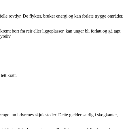
lle rovdyr. De flykter, bruker energi og kan forlate trygge områder.
t bort fra reir eller liggeplasser, kan unger bli forlatt og gå tapt.
yreliv.
ett kratt.
trenge inn i dyrenes skjulesteder. Dette gjelder særlig i skogkanter,