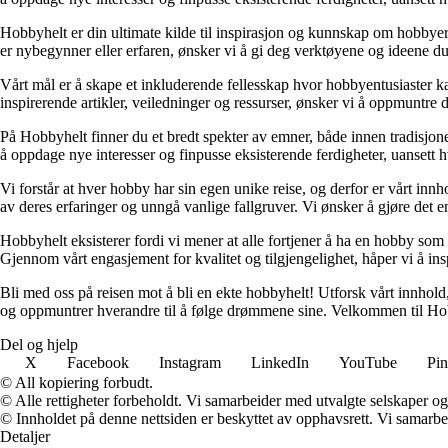
Hobbyhelt er din ultimate kilde til inspirasjon og kunnskap om hobbyer av
er nybegynner eller erfaren, ønsker vi å gi deg verktøyene og ideene du 
Vårt mål er å skape et inkluderende fellesskap hvor hobbyentusiaster ka
inspirerende artikler, veiledninger og ressurser, ønsker vi å oppmuntre deg
På Hobbyhelt finner du et bredt spekter av emner, både innen tradisjone
å oppdage nye interesser og finpusse eksisterende ferdigheter, uanset
Vi forstår at hver hobby har sin egen unike reise, og derfor er vårt innho
av deres erfaringer og unngå vanlige fallgruver. Vi ønsker å gjøre det e
Hobbyhelt eksisterer fordi vi mener at alle fortjener å ha en hobby som gi
Gjennom vårt engasjement for kvalitet og tilgjengelighet, håper vi å inspi
Bli med oss på reisen mot å bli en ekte hobbyhelt! Utforsk vårt innhold,
og oppmuntrer hverandre til å følge drømmene sine. Velkommen til Hob
Del og hjelp
X
Facebook
Instagram
LinkedIn
YouTube
Pin
© All kopiering forbudt.
© Alle rettigheter forbeholdt. Vi samarbeider med utvalgte selskaper o
© Innholdet på denne nettsiden er beskyttet av opphavsrett. Vi samarbe
Detaljer