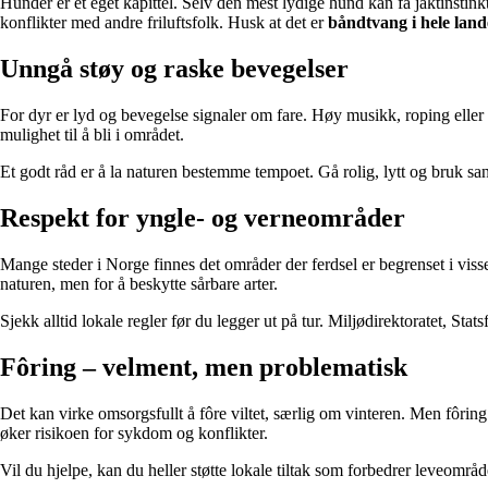
Hunder er et eget kapittel. Selv den mest lydige hund kan få jaktinstink
konflikter med andre friluftsfolk. Husk at det er
båndtvang i hele landet
Unngå støy og raske bevegelser
For dyr er lyd og bevegelse signaler om fare. Høy musikk, roping eller r
mulighet til å bli i området.
Et godt råd er å la naturen bestemme tempoet. Gå rolig, lytt og bruk san
Respekt for yngle- og verneområder
Mange steder i Norge finnes det områder der ferdsel er begrenset i visse
naturen, men for å beskytte sårbare arter.
Sjekk alltid lokale regler før du legger ut på tur. Miljødirektoratet, St
Fôring – velment, men problematisk
Det kan virke omsorgsfullt å fôre viltet, særlig om vinteren. Men fôri
øker risikoen for sykdom og konflikter.
Vil du hjelpe, kan du heller støtte lokale tiltak som forbedrer leveområ