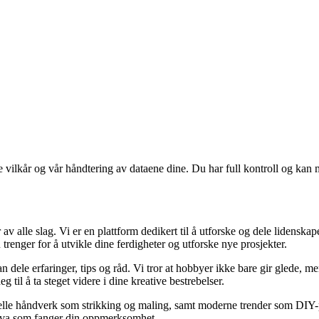
e vilkår og vår håndtering av dataene dine. Du har full kontroll og kan 
 alle slag. Vi er en plattform dedikert til å utforske og dele lidenskape
trenger for å utvikle dine ferdigheter og utforske nye prosjekter.
n dele erfaringer, tips og råd. Vi tror at hobbyer ikke bare gir glede, 
 til å ta steget videre i dine kreative bestrebelser.
lle håndverk som strikking og maling, samt moderne trender som DIY-pros
t hva som fanger din oppmerksomhet.