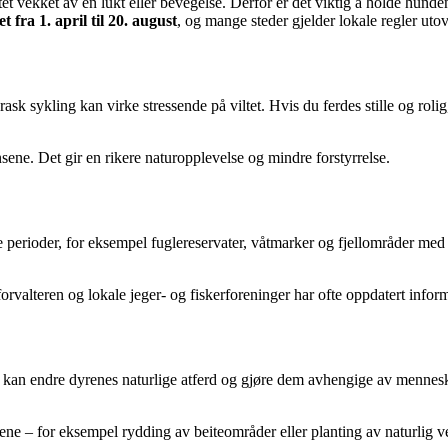
tet vekket av en lukt eller bevegelse. Derfor er det viktig å holde hunde
 fra 1. april til 20. august
, og mange steder gjelder lokale regler utov
ask sykling kan virke stressende på viltet. Hvis du ferdes stille og rol
sene. Det gir en rikere naturopplevelse og mindre forstyrrelse.
 perioder, for eksempel fuglereservater, våtmarker og fjellområder med h
atsforvalteren og lokale jeger- og fiskerforeninger har ofte oppdatert inf
ng kan endre dyrenes naturlige atferd og gjøre dem avhengige av mennesk
dene – for eksempel rydding av beiteområder eller planting av naturlig v