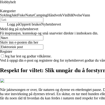
Hobbyhelt
Kategorier
Sykling
Jakt
Fiske
Natur
Camping
Håndverk
Vin
Bil
Øvelse
Vann
Logg på
Opprett bruker
Nyhetsbrevet
Meld deg på nyhetsbrevet
Få inspirasjon, kunnskap og små snarveier direkte i innboksen din.
Skriv inn e-posten din her
Register
Jeg har lest og godtar vilkårene.
Ved å oppgi din e-post og registrere deg for nyhetsbrevet godtar du vår
Respekt for viltet: Slik unngår du å forsty
Når jaktsesongen er over, får naturen og dyrene en etterlengtet pause. D
ha stor innvirkning på dyrenes trivsel. En skitur, en tur med hunden ell
får du noen råd til hvordan du kan ferdes i naturen med respekt for vilte