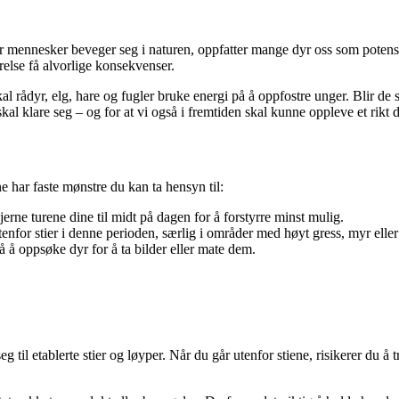
r mennesker beveger seg i naturen, oppfatter mange dyr oss som potensie
else få alvorlige konsekvenser.
dyr, elg, hare og fugler bruke energi på å oppfostre unger. Blir de skrem
kal klare seg – og for at vi også i fremtiden skal kunne oppleve et rikt d
 har faste mønstre du kan ta hensyn til:
jerne turene dine til midt på dagen for å forstyrre minst mulig.
nfor stier i denne perioden, særlig i områder med høyt gress, myr eller t
å å oppsøke dyr for å ta bilder eller mate dem.
g til etablerte stier og løyper. Når du går utenfor stiene, risikerer du å 