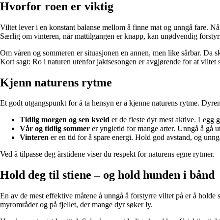
Hvorfor roen er viktig
Viltet lever i en konstant balanse mellom å finne mat og unngå fare. Nå
Særlig om vinteren, når mattilgangen er knapp, kan unødvendig forstyrr
Om våren og sommeren er situasjonen en annen, men like sårbar. Da skal rå
Kort sagt: Ro i naturen utenfor jaktsesongen er avgjørende for at viltet s
Kjenn naturens rytme
Et godt utgangspunkt for å ta hensyn er å kjenne naturens rytme. Dyrene
Tidlig morgen og sen kveld
er de fleste dyr mest aktive. Legg g
Vår og tidlig sommer
er yngletid for mange arter. Unngå å gå ute
Vinteren
er en tid for å spare energi. Hold god avstand, og unng
Ved å tilpasse deg årstidene viser du respekt for naturens egne rytmer.
Hold deg til stiene – og hold hunden i bånd
En av de mest effektive måtene å unngå å forstyrre viltet på er å holde se
myrområder og på fjellet, der mange dyr søker ly.