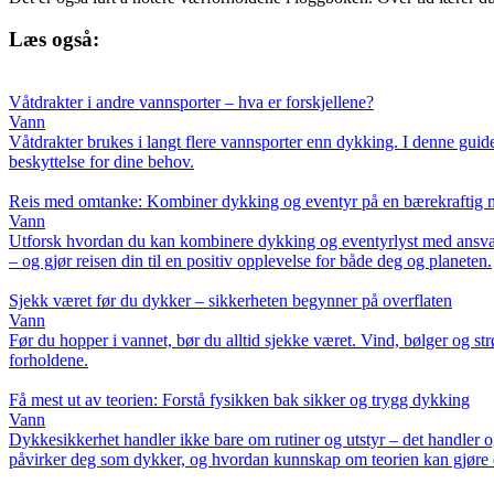
Læs også:
Våtdrakter i andre vannsporter – hva er forskjellene?
Vann
Våtdrakter brukes i langt flere vannsporter enn dykking. I denne guiden
beskyttelse for dine behov.
Reis med omtanke: Kombiner dykking og eventyr på en bærekraftig 
Vann
Utforsk hvordan du kan kombinere dykking og eventyrlyst med ansvarlig
– og gjør reisen din til en positiv opplevelse for både deg og planeten.
Sjekk været før du dykker – sikkerheten begynner på overflaten
Vann
Før du hopper i vannet, bør du alltid sjekke været. Vind, bølger og
forholdene.
Få mest ut av teorien: Forstå fysikken bak sikker og trygg dykking
Vann
Dykkesikkerhet handler ikke bare om rutiner og utstyr – det handler o
påvirker deg som dykker, og hvordan kunnskap om teorien kan gjøre d