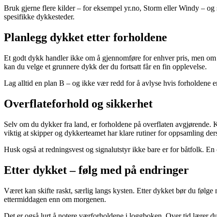
Bruk gjerne flere kilder – for eksempel yr.no, Storm eller Windy – 
spesifikke dykkesteder.
Planlegg dykket etter forholdene
Et godt dykk handler ikke om å gjennomføre for enhver pris, men om å ve
kan du velge et grunnere dykk der du fortsatt får en fin opplevelse.
Lag alltid en plan B – og ikke vær redd for å avlyse hvis forholdene e
Overflateforhold og sikkerhet
Selv om du dykker fra land, er forholdene på overflaten avgjørende. Kra
viktig at skipper og dykkerteamet har klare rutiner for oppsamling de
Husk også at redningsvest og signalutstyr ikke bare er for båtfolk. En o
Etter dykket – følg med på endringer
Været kan skifte raskt, særlig langs kysten. Etter dykket bør du følg
ettermiddagen enn om morgenen.
Det er også lurt å notere værforholdene i loggboken. Over tid lærer du