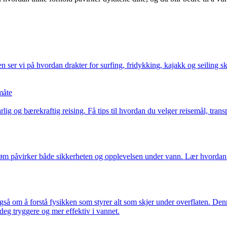
 ser vi på hvordan drakter for surfing, fridykking, kajakk og seiling ski
måte
 og bærekraftig reising. Få tips til hvordan du velger reisemål, transp
 strøm påvirker både sikkerheten og opplevelsen under vann. Lær hvord
gså om å forstå fysikken som styrer alt som skjer under overflaten. Denn
eg tryggere og mer effektiv i vannet.