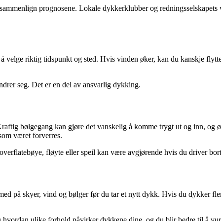
og sammenlign prognosene. Lokale dykkerklubber og redningsselskapets 
lge riktig tidspunkt og sted. Hvis vinden øker, kan du kanskje flytte dy
ndrer seg. Det er en del av ansvarlig dykking.
ftig bølgegang kan gjøre det vanskelig å komme trygt ut og inn, og øker r
rsom været forverres.
verflatebøye, fløyte eller speil kan være avgjørende hvis du driver bort 
e med på skyer, vind og bølger før du tar et nytt dykk. Hvis du dykker 
 hvordan ulike forhold påvirker dykkene dine, og du blir bedre til å vur