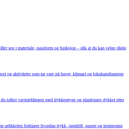
ller seg i materiale, passform og funksjon – slik at du kan velge riktig
ort og aktiviteter som tar vare på havet, klimaet og lokalsamfunnene
an du tolker værmeldingen med dykkerøyne og planlegger dykket etter
e artikkelen forklarer hvordan trykk, oppdrift, gasser og temperatur