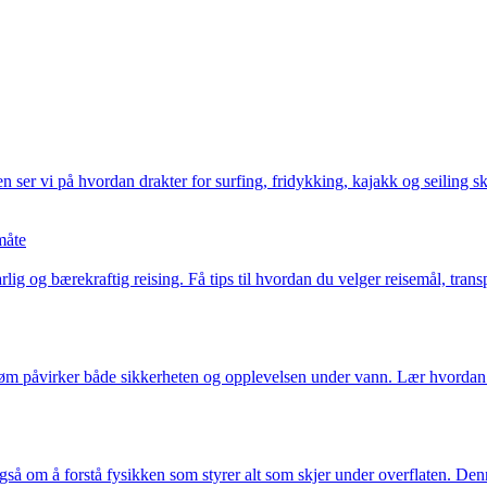
 ser vi på hvordan drakter for surfing, fridykking, kajakk og seiling ski
måte
 og bærekraftig reising. Få tips til hvordan du velger reisemål, transp
 strøm påvirker både sikkerheten og opplevelsen under vann. Lær hvord
gså om å forstå fysikken som styrer alt som skjer under overflaten. Denn