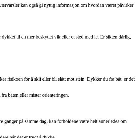
værvarsler kan også gi nyttig informasjon om hvordan været påvirker
kket til en mer beskyttet vik eller et sted med le. Er sikten dårlig,
isikoen for å skli eller bli slått mot stein. Dykker du fra båt, er det
fra båten eller mister orienteringen.
flere ganger på samme dag, kan forholdene være helt annerledes om
dere når det er trygt å dykke.