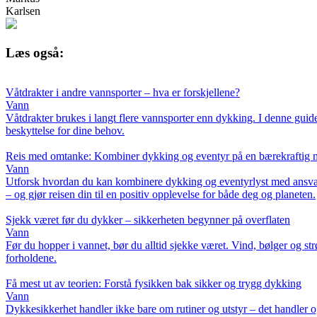
Karlsen
Læs også:
Våtdrakter i andre vannsporter – hva er forskjellene?
Vann
Våtdrakter brukes i langt flere vannsporter enn dykking. I denne guiden
beskyttelse for dine behov.
Reis med omtanke: Kombiner dykking og eventyr på en bærekraftig 
Vann
Utforsk hvordan du kan kombinere dykking og eventyrlyst med ansvarlig
– og gjør reisen din til en positiv opplevelse for både deg og planeten.
Sjekk været før du dykker – sikkerheten begynner på overflaten
Vann
Før du hopper i vannet, bør du alltid sjekke været. Vind, bølger og
forholdene.
Få mest ut av teorien: Forstå fysikken bak sikker og trygg dykking
Vann
Dykkesikkerhet handler ikke bare om rutiner og utstyr – det handler o