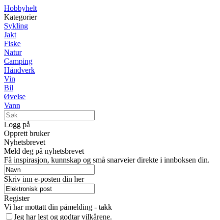
Hobbyhelt
Kategorier
Sykling
Jakt
Fiske
Natur
Camping
Håndverk
Vin
Bil
Øvelse
Vann
Logg på
Opprett bruker
Nyhetsbrevet
Meld deg på nyhetsbrevet
Få inspirasjon, kunnskap og små snarveier direkte i innboksen din.
Skriv inn e-posten din her
Register
Vi har mottatt din påmelding - takk
Jeg har lest og godtar vilkårene.