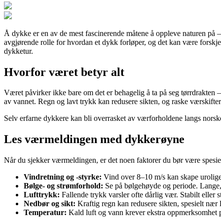
Å dykke er en av de mest fascinerende måtene å oppleve naturen på – ve
avgjørende rolle for hvordan et dykk forløper, og det kan være forskje
dykketur.
Hvorfor været betyr alt
Været påvirker ikke bare om det er behagelig å ta på seg tørrdrakten 
av vannet. Regn og lavt trykk kan redusere sikten, og raske værskifter
Selv erfarne dykkere kan bli overrasket av værforholdene langs norske
Les værmeldingen med dykkerøyne
Når du sjekker værmeldingen, er det noen faktorer du bør være spes
Vindretning og -styrke:
Vind over 8–10 m/s kan skape urolige f
Bølge- og strømforhold:
Se på bølgehøyde og periode. Lange, 
Lufttrykk:
Fallende trykk varsler ofte dårlig vær. Stabilt eller 
Nedbør og sikt:
Kraftig regn kan redusere sikten, spesielt nær
Temperatur:
Kald luft og vann krever ekstra oppmerksomhet på