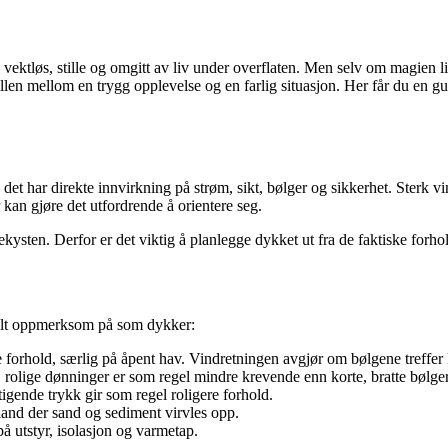
ktløs, stille og omgitt av liv under overflaten. Men selv om magien ligge
llen mellom en trygg opplevelse og en farlig situasjon. Her får du en gu
– det har direkte innvirkning på strøm, sikt, bølger og sikkerhet. Ster
 kan gjøre det utfordrende å orientere seg.
kysten. Derfor er det viktig å planlegge dykket ut fra de faktiske forh
ielt oppmerksom på som dykker:
orhold, særlig på åpent hav. Vindretningen avgjør om bølgene treffer k
rolige dønninger er som regel mindre krevende enn korte, bratte bølger
stigende trykk gir som regel roligere forhold.
 land der sand og sediment virvles opp.
 utstyr, isolasjon og varmetap.