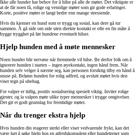
Ikke alle hunder har behov for å hilse på alle de møter. Det viktigste er
at de får noen få, rolige og vennlige møter som gir gode erfaringer.
Korte, positive møter er langt bedre enn mange stressende.
Hvis du kjenner en hund som er trygg og sosial, kan dere gå tur
sammen. Å gå side om side uten direkte kontakt er ofte en fin måte å
bygge trygghet på før hundene eventuelt hilser.
Hjelp hunden med å møte mennesker
Noen hunder blir nervøse når fremmede vil hilse. Be derfor folk om å
ignorere hunden i starten – ingen øyekontakt, ingen hånd frem. Når
hunden selv velger å nærme seg, kan personen forsiktig tilby en hånd å
snuse på. Belønn hunden for rolig adferd, og avslutt møtet hvis den
viser tegn på ubehag.
For valper er tidlig, positiv sosialisering spesielt viktig. Inviter rolige
gjester, og la valpen møte ulike typer mennesker i trygge omgivelser.
Det gir et godt grunnlag for fremtidige møter.
Når du trenger ekstra hjelp
Hvis hunden din reagerer sterkt eller viser vedvarende frykt, kan det
være lurt å søke hjelp hos en atferdskonsulent eller hundetrener som