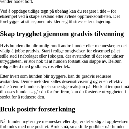
vender hodet bort.
Ved å oppdage tidlige tegn på ubehag kan du reagere i tide – for
eksempel ved å skape avstand eller avlede oppmerksomheten. Det
forebygger at situasjonen utvikler seg til stress eller utagering.
Skap trygghet gjennom gradvis tilvenning
Hvis hunden din blir urolig rundt andre hunder eller mennesker, er det
viktig å jobbe gradvis. Start i rolige omgivelser, for eksempel på et
stille sted i nabolaget eller i skogen, der avstanden til det som utløser
utryggheten, er stor nok til at hunden fortsatt kan slappe av. Belønn
rolig adferd med godbiter, ros eller lek.
Etter hvert som hunden blir tryggere, kan du gradvis redusere
avstanden. Denne metoden kalles desensitivisering og er en effektiv
måte å endre hundens følelsesmessige reaksjon på. Husk at tempoet må
tilpasses hunden – går du for fort frem, kan du forsterke utryggheten i
stedet for å redusere den.
Bruk positiv forsterkning
Når hunden møter nye mennesker eller dyr, er det viktig at opplevelsen
forbindes med noe positivt. Bruk små, smakfulle godbiter når hunden