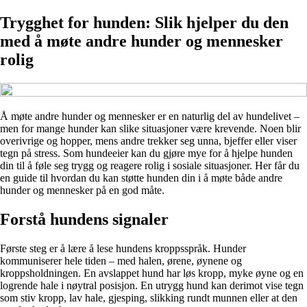
Trygghet for hunden: Slik hjelper du den
med å møte andre hunder og mennesker
rolig
Å møte andre hunder og mennesker er en naturlig del av hundelivet –
men for mange hunder kan slike situasjoner være krevende. Noen blir
overivrige og hopper, mens andre trekker seg unna, bjeffer eller viser
tegn på stress. Som hundeeier kan du gjøre mye for å hjelpe hunden
din til å føle seg trygg og reagere rolig i sosiale situasjoner. Her får du
en guide til hvordan du kan støtte hunden din i å møte både andre
hunder og mennesker på en god måte.
Forstå hundens signaler
Første steg er å lære å lese hundens kroppsspråk. Hunder
kommuniserer hele tiden – med halen, ørene, øynene og
kroppsholdningen. En avslappet hund har løs kropp, myke øyne og en
logrende hale i nøytral posisjon. En utrygg hund kan derimot vise tegn
som stiv kropp, lav hale, gjesping, slikking rundt munnen eller at den