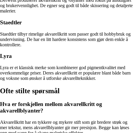
Derwent produserer akvarellkritt og -blyanter med fokus på allsidighet
og brukervennlighet. De egner seg godt til både skissering og detaljerte
malerier.
Staedtler
Staedtler tilbyr rimelige akvarellkritt som passer godt til hobbybruk og
undervisning. De har en litt hardere konsistens som gjør dem enkle å
kontrollere.
Lyra
Lyra er et klassisk merke som kombinerer god pigmentkvalitet med
overkommelige priser. Deres akvarellkritt er populære blant både barn
og voksne som ønsker å utforske akvarellteknikker.
Ofte stilte spørsmål
Hva er forskjellen mellom akvarellkritt og
akvarellblyanter?
Akvarellkritt har en tykkere og mykere stift som gir bredere strøk og
mer tekstur, mens akvarellblyanter gir mer presisjon. Begge kan løses
opp med vann for å skape maleriske effekter.