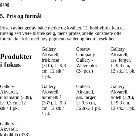
gang.
5. Pris og formål
Prisen avhenger av både merke og kvalitet. Til hobbybruk kan et
rimelig sett være tilstrekkelig, mens profesjonelle kunstnere ofte
foretrekker kritt med høy pigmentkvalitet og bedre lysekthet.
Gallery
Creativ
Gallery
Akvarell,
Company
Akvarell,
Produkter
frisk rosa
Gallery -
ass. farger,
i fokus
(316), L: 9,3
Watercolor
L: 9,3 cm,
cm, 12 stk./
(24 pcs.)
12 stk./ 1 pk.
1 pk.
Gallery
Gallery
Gallery
Gallery
Akvarell,
Akvarell,
Akvarell,
Akvarell,
ultramarin (339),
himmelblå
ass. farger,
fiolett (320),
L: 9,3 cm, 12
(337), L: 9,3
L: 9,3 cm,
L: 9,3 cm,
stk./ 1 pk.
cm, 12 stk./
36 stk./ 1 pk.
12 stk./ 1 pk.
1 pk.
Gallery
Akvarell,
koboltblå (338),