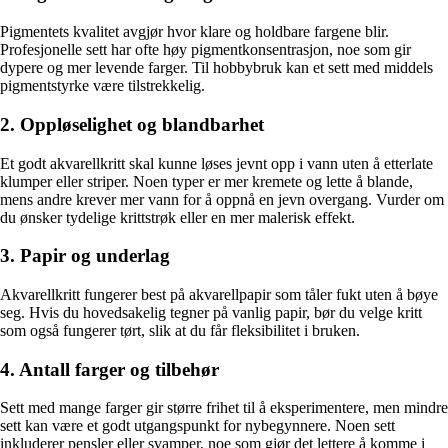
Pigmentets kvalitet avgjør hvor klare og holdbare fargene blir.
Profesjonelle sett har ofte høy pigmentkonsentrasjon, noe som gir
dypere og mer levende farger. Til hobbybruk kan et sett med middels
pigmentstyrke være tilstrekkelig.
2. Oppløselighet og blandbarhet
Et godt akvarellkritt skal kunne løses jevnt opp i vann uten å etterlate
klumper eller striper. Noen typer er mer kremete og lette å blande,
mens andre krever mer vann for å oppnå en jevn overgang. Vurder om
du ønsker tydelige krittstrøk eller en mer malerisk effekt.
3. Papir og underlag
Akvarellkritt fungerer best på akvarellpapir som tåler fukt uten å bøye
seg. Hvis du hovedsakelig tegner på vanlig papir, bør du velge kritt
som også fungerer tørt, slik at du får fleksibilitet i bruken.
4. Antall farger og tilbehør
Sett med mange farger gir større frihet til å eksperimentere, men mindre
sett kan være et godt utgangspunkt for nybegynnere. Noen sett
inkluderer pensler eller svamper, noe som gjør det lettere å komme i