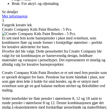
Bruk: For akryl- og oljemaling
Se detaljer
Mer informasjon
3
Fargerik kreativ lek
Creativ Company Kids Paint Brushes - 5 Pcs.
Et sett med fem korte barnepensler i plast med svinebust, som
kombinerer flate og runde former i forskjellige størrelser – perfekt
for kreative aktiviteter for barn.
Hvorfor det ble valgt: Dette penselsettet fra Creativ Company ble
valgt for sin kombinasjon av barnevennlig design, holdbare
materialer og variasjon i penseltyper. Det representerer et rimelig og
allsidig valg for kreative barneprosjekter.
Creativ Company Kids Paint Brushes er et sett med fem pensler som
er spesielt designet for barn. Penslene har korte håndtak i plast, noe
som gjør dem lette å holde for små hender, og de er utstyrt med
svinebust som gir en god balanse mellom stivhet og fleksibilitet ved
maling.
Settet inneholder tre flate pensler i størrelsene 8, 12 og 18 samt to
runde pensler i størrelsene 8 og 12. Denne kombinasjonen gjør det
mulig å eksperimentere med forskjellige penselstrøk og maleeffekter,