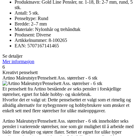
Produktnavn: Gold Line Pensler, nr. 1-18, B: 2-7 mm, rund, 5
stk.
Antall: 5 stk.
Penseltype: Rund
Bredde: 2–7 mm
Materiale: Nylonhår og trehåndtak
Produsent: Diverse
Artikkelnummer: 8-100265
EAN: 5707167141465
Se detaljer
Mer informasjon
6
Kreativt penselsett
Artino Maleutstyr/Penselsett Ass. størrelser - 6 stk
Et penselsett fra Artino bestående av seks pensler i forskjellige
størrelser, egnet for både hobby- og skolebruk.
Hvorfor det er valgt ut: Dette penselsettet er valgt som et rimelig og
allsidig alternativ for nybegynnere og hobbybrukere som ønsker et
enkelt sett med flere størrelser for ulike maleoppgaver.
Artino Maleutstyr/Penselsett Ass. størrelser - 6 stk inneholder seks
pensler i varierende størrelser, noe som gir mulighet til å arbeide med
både fine detaljer og større flater. Settet er egnet for ulike typer