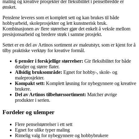
maling og kreative prosjekter der fleksibilitet i penselbredde er
ønsket.
Penslene leveres som et komplett sett og kan brukes til både
hobbyarbeid, skoleprosjekter og lett kunstnerisk bruk.
Kombinasjonen av flere størrelser gjør det enkelt å veksle mellom
presisjonsarbeid og bredere strøk i samme prosjekt.
Settet er en del av Artinos sortiment av maleutstyr, som er kjent for å
tilby praktiske verktøy for kreative formål.
6 pensler i forskjellige størrelser:
Gir fleksibilitet for både
detaljer og større flater.
Allsidig bruksområde:
Egnet for hobby-, skole- og
maleprosjekter.
Kompakt sett:
Komplett løsning for nybegynnere og kreative
brukere.
Del av Artinos tilbehørssortiment:
Matcher øvrige
produkter i serien.
Fordeler og ulemper
Flere penselstørrelser i ett sett
Egnet for ulike typer maling
Rimelig valg for nybegynnere og hobbybrukere