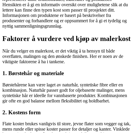
Hensikten er å gi en informativ oversikt over mulighetene slik at du
lettere kan finne den typen kost som passer til prosjektet ditt.
Informasjonen om produktene er basert på beskrivelser fra
produsenter og forhandlere og er oppsummert for å gi et tydelig og
nyttig sammenligningsgrunnlag.
Faktorer å vurdere ved kjøp av malerkost
Når du velger en malerkost, er det viktig å ta hensyn til både
overflaten, malingen og den ønskede finishen. Her er noen av de
viktigste faktorene å ha i tankene.
1. Børstehår og materiale
Børstehårene kan være laget av naturhår, syntetiske fibre eller en
kombinasjon. Naturhår passer godt for oljebaserte malinger, mens
syntetiske hår er ideelle for vannbaserte produkter. Kombinasjonen
gir ofte en god balanse mellom fleksibilitet og holdbarhet.
2. Kostens form
Flate koster brukes vanligvis til store, jevne flater som vegger og tak,
mens runde eller spisse koster passer for detaljer og kanter. Vinklede