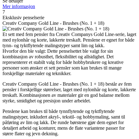
Se detaljer
Mer informasjon
7
Eksklusiv penselserie
Creativ Company Gold Line - Brushes (No. 1 + 18)
Et sett med fem pensler fra Creativ Companys Gold Line-serie, laget
med nylonhår og korte, lakkerte treskaft. Penslene er egnet for både
tynn- og tyktflytende malingstyper samt lim og lakk.
Hvorfor den ble valgt: Dette penselsettet ble valgt for sin
kombinasjon av robusthet, fleksibilitet og allsidighet. Det
representerer et stabilt valg for både hobbybrukere og kreative
personer som ønsker et sett pensler som kan brukes til mange
forskjellige materialer og teknikker.
Creativ Company Gold Line - Brushes (No. 1 + 18) består av fem
pensler i forskjellige størrelser, laget med nylonhår og korte, lakkerte
treskaft. Kombinasjonen av materialer gir en god balanse mellom
styrke, smidighet og presisjon under arbeidet.
Penslene kan brukes til både tynnflytende og tyktflytende
malingstyper, inkludert akryl-, tekstil- og hobbymaling, samt til
påføring av lim og lakk. De runde børstene gjør dem egnet for
detaljert arbeid og konturer, mens de flate variantene passer for
større flater og jevn dekning.