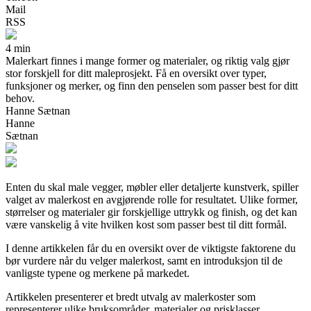
Mail
RSS
4 min
Malerkart finnes i mange former og materialer, og riktig valg gjør
stor forskjell for ditt maleprosjekt. Få en oversikt over typer,
funksjoner og merker, og finn den penselen som passer best for ditt
behov.
Hanne Sætnan
Hanne
Sætnan
Enten du skal male vegger, møbler eller detaljerte kunstverk, spiller
valget av malerkost en avgjørende rolle for resultatet. Ulike former,
størrelser og materialer gir forskjellige uttrykk og finish, og det kan
være vanskelig å vite hvilken kost som passer best til ditt formål.
I denne artikkelen får du en oversikt over de viktigste faktorene du
bør vurdere når du velger malerkost, samt en introduksjon til de
vanligste typene og merkene på markedet.
Artikkelen presenterer et bredt utvalg av malerkoster som
representerer ulike bruksområder, materialer og prisklasser.