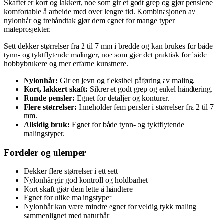
Skaftet er kort og lakkert, noe som gir et godt grep og gjør penslene
komfortable å arbeide med over lengre tid. Kombinasjonen av
nylonhår og trehåndtak gjør dem egnet for mange typer
maleprosjekter.
Sett dekker størrelser fra 2 til 7 mm i bredde og kan brukes for både
tynn- og tyktflytende malinger, noe som gjør det praktisk for både
hobbybrukere og mer erfarne kunstnere.
Nylonhår:
Gir en jevn og fleksibel påføring av maling.
Kort, lakkert skaft:
Sikrer et godt grep og enkel håndtering.
Runde pensler:
Egnet for detaljer og konturer.
Flere størrelser:
Inneholder fem pensler i størrelser fra 2 til 7
mm.
Allsidig bruk:
Egnet for både tynn- og tyktflytende
malingstyper.
Fordeler og ulemper
Dekker flere størrelser i ett sett
Nylonhår gir god kontroll og holdbarhet
Kort skaft gjør dem lette å håndtere
Egnet for ulike malingstyper
Nylonhår kan være mindre egnet for veldig tykk maling
sammenlignet med naturhår