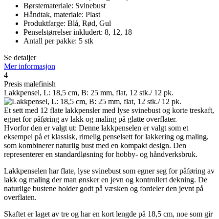
Børstemateriale: Svinebust
Håndtak, materiale: Plast
Produktfarge: Blå, Rød, Gul
Penselstørrelser inkludert: 8, 12, 18
Antall per pakke: 5 stk
Se detaljer
Mer informasjon
4
Presis malefinish
Lakkpensel, L: 18,5 cm, B: 25 mm, flat, 12 stk./ 12 pk.
Et sett med 12 flate lakkpensler med lyse svinebust og korte treskaft,
egnet for påføring av lakk og maling på glatte overflater.
Hvorfor den er valgt ut: Denne lakkpenselen er valgt som et
eksempel på et klassisk, rimelig penselsett for lakkering og maling,
som kombinerer naturlig bust med en kompakt design. Den
representerer en standardløsning for hobby- og håndverksbruk.
Lakkpenselen har flate, lyse svinebust som egner seg for påføring av
lakk og maling der man ønsker en jevn og kontrollert dekning. De
naturlige bustene holder godt på væsken og fordeler den jevnt på
overflaten.
Skaftet er laget av tre og har en kort lengde på 18,5 cm, noe som gir