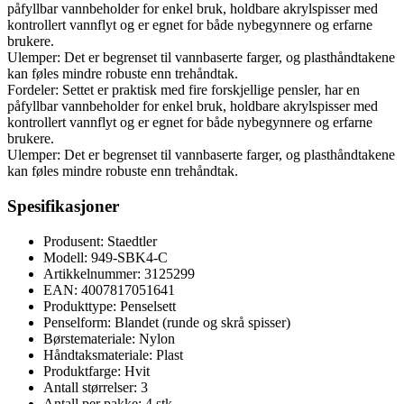
påfyllbar vannbeholder for enkel bruk, holdbare akrylspisser med
kontrollert vannflyt og er egnet for både nybegynnere og erfarne
brukere.
Ulemper: Det er begrenset til vannbaserte farger, og plasthåndtakene
kan føles mindre robuste enn trehåndtak.
Fordeler: Settet er praktisk med fire forskjellige pensler, har en
påfyllbar vannbeholder for enkel bruk, holdbare akrylspisser med
kontrollert vannflyt og er egnet for både nybegynnere og erfarne
brukere.
Ulemper: Det er begrenset til vannbaserte farger, og plasthåndtakene
kan føles mindre robuste enn trehåndtak.
Spesifikasjoner
Produsent: Staedtler
Modell: 949-SBK4-C
Artikkelnummer: 3125299
EAN: 4007817051641
Produkttype: Penselsett
Penselform: Blandet (runde og skrå spisser)
Børstemateriale: Nylon
Håndtaksmateriale: Plast
Produktfarge: Hvit
Antall størrelser: 3
Antall per pakke: 4 stk