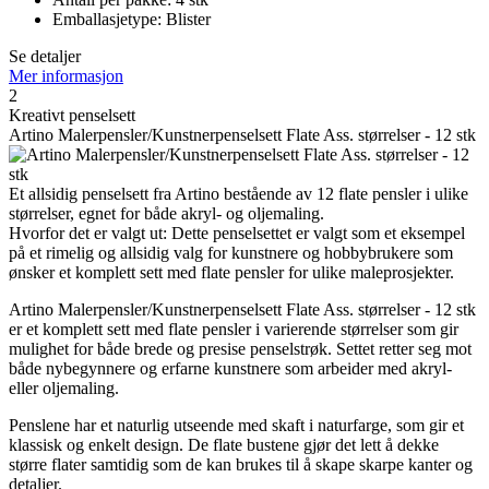
Emballasjetype: Blister
Se detaljer
Mer informasjon
2
Kreativt penselsett
Artino Malerpensler/Kunstnerpenselsett Flate Ass. størrelser - 12 stk
Et allsidig penselsett fra Artino bestående av 12 flate pensler i ulike
størrelser, egnet for både akryl- og oljemaling.
Hvorfor det er valgt ut: Dette penselsettet er valgt som et eksempel
på et rimelig og allsidig valg for kunstnere og hobbybrukere som
ønsker et komplett sett med flate pensler for ulike maleprosjekter.
Artino Malerpensler/Kunstnerpenselsett Flate Ass. størrelser - 12 stk
er et komplett sett med flate pensler i varierende størrelser som gir
mulighet for både brede og presise penselstrøk. Settet retter seg mot
både nybegynnere og erfarne kunstnere som arbeider med akryl-
eller oljemaling.
Penslene har et naturlig utseende med skaft i naturfarge, som gir et
klassisk og enkelt design. De flate bustene gjør det lett å dekke
større flater samtidig som de kan brukes til å skape skarpe kanter og
detaljer.