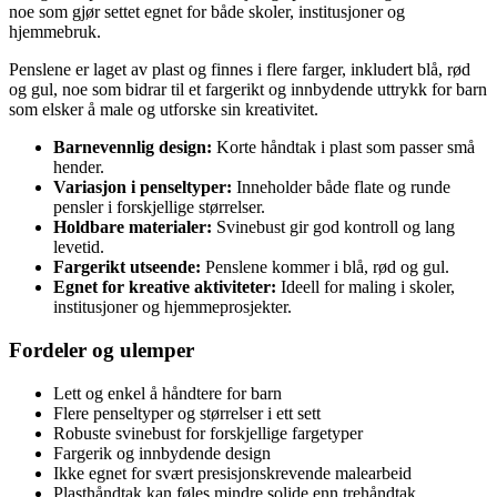
noe som gjør settet egnet for både skoler, institusjoner og
hjemmebruk.
Penslene er laget av plast og finnes i flere farger, inkludert blå, rød
og gul, noe som bidrar til et fargerikt og innbydende uttrykk for barn
som elsker å male og utforske sin kreativitet.
Barnevennlig design:
Korte håndtak i plast som passer små
hender.
Variasjon i penseltyper:
Inneholder både flate og runde
pensler i forskjellige størrelser.
Holdbare materialer:
Svinebust gir god kontroll og lang
levetid.
Fargerikt utseende:
Penslene kommer i blå, rød og gul.
Egnet for kreative aktiviteter:
Ideell for maling i skoler,
institusjoner og hjemmeprosjekter.
Fordeler og ulemper
Lett og enkel å håndtere for barn
Flere penseltyper og størrelser i ett sett
Robuste svinebust for forskjellige fargetyper
Fargerik og innbydende design
Ikke egnet for svært presisjonskrevende malearbeid
Plasthåndtak kan føles mindre solide enn trehåndtak