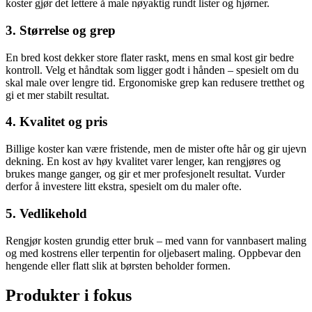
koster gjør det lettere å male nøyaktig rundt lister og hjørner.
3. Størrelse og grep
En bred kost dekker store flater raskt, mens en smal kost gir bedre
kontroll. Velg et håndtak som ligger godt i hånden – spesielt om du
skal male over lengre tid. Ergonomiske grep kan redusere tretthet og
gi et mer stabilt resultat.
4. Kvalitet og pris
Billige koster kan være fristende, men de mister ofte hår og gir ujevn
dekning. En kost av høy kvalitet varer lenger, kan rengjøres og
brukes mange ganger, og gir et mer profesjonelt resultat. Vurder
derfor å investere litt ekstra, spesielt om du maler ofte.
5. Vedlikehold
Rengjør kosten grundig etter bruk – med vann for vannbasert maling
og med kostrens eller terpentin for oljebasert maling. Oppbevar den
hengende eller flatt slik at børsten beholder formen.
Produkter i fokus