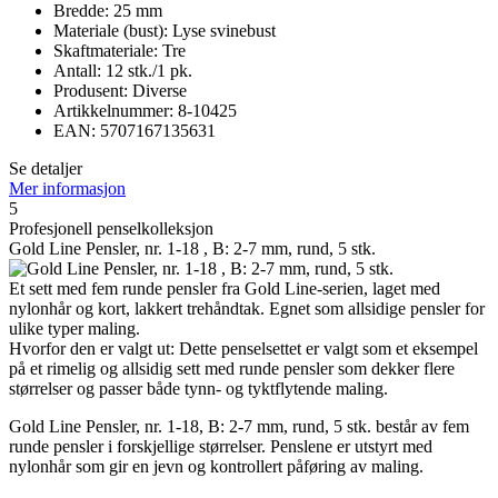
Bredde: 25 mm
Materiale (bust): Lyse svinebust
Skaftmateriale: Tre
Antall: 12 stk./1 pk.
Produsent: Diverse
Artikkelnummer: 8-10425
EAN: 5707167135631
Se detaljer
Mer informasjon
5
Profesjonell penselkolleksjon
Gold Line Pensler, nr. 1-18 , B: 2-7 mm, rund, 5 stk.
Et sett med fem runde pensler fra Gold Line-serien, laget med
nylonhår og kort, lakkert trehåndtak. Egnet som allsidige pensler for
ulike typer maling.
Hvorfor den er valgt ut: Dette penselsettet er valgt som et eksempel
på et rimelig og allsidig sett med runde pensler som dekker flere
størrelser og passer både tynn- og tyktflytende maling.
Gold Line Pensler, nr. 1-18, B: 2-7 mm, rund, 5 stk. består av fem
runde pensler i forskjellige størrelser. Penslene er utstyrt med
nylonhår som gir en jevn og kontrollert påføring av maling.