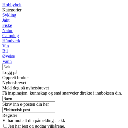
Hobbyhelt
Kategorier
Sykling
Jakt
Fiske
Natur
Camping
Håndverk
Vin
Bil
Øvelse
Vann
Logg på
Opprett bruker
Nyhetsbrevet
Meld deg på nyhetsbrevet
Få inspirasjon, kunnskap og små snarveier direkte i innboksen din.
Skriv inn e-posten din her
Register
Vi har mottatt din påmelding - takk
Jeg har lest og godtar vilkårene.