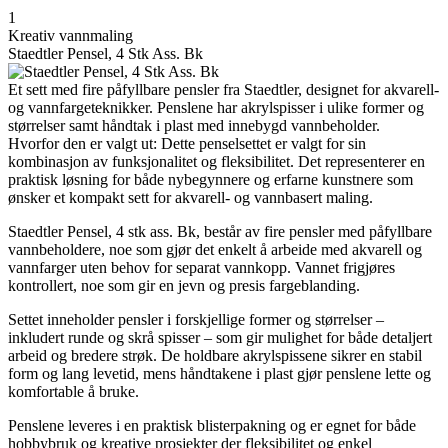
1
Kreativ vannmaling
Staedtler Pensel, 4 Stk Ass. Bk
Et sett med fire påfyllbare pensler fra Staedtler, designet for akvarell-
og vannfargeteknikker. Penslene har akrylspisser i ulike former og
størrelser samt håndtak i plast med innebygd vannbeholder.
Hvorfor den er valgt ut: Dette penselsettet er valgt for sin
kombinasjon av funksjonalitet og fleksibilitet. Det representerer en
praktisk løsning for både nybegynnere og erfarne kunstnere som
ønsker et kompakt sett for akvarell- og vannbasert maling.
Staedtler Pensel, 4 stk ass. Bk, består av fire pensler med påfyllbare
vannbeholdere, noe som gjør det enkelt å arbeide med akvarell og
vannfarger uten behov for separat vannkopp. Vannet frigjøres
kontrollert, noe som gir en jevn og presis fargeblanding.
Settet inneholder pensler i forskjellige former og størrelser –
inkludert runde og skrå spisser – som gir mulighet for både detaljert
arbeid og bredere strøk. De holdbare akrylspissene sikrer en stabil
form og lang levetid, mens håndtakene i plast gjør penslene lette og
komfortable å bruke.
Penslene leveres i en praktisk blisterpakning og er egnet for både
hobbybruk og kreative prosjekter der fleksibilitet og enkel