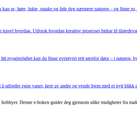
an se, høre, lukte, smake og føle deg nærmere naturen – og finne ro, ti
avel hverdag. Utforsk hvordan kreative prosesser bidrar til tilstedevæ
tt nysgjerrighet kan du finne eventyret rett utenfor døra – i naturen, byen
 å utfordre egne vaner, lære av andre og vende hjem med et nytt blikk p
hobbyer. Denne e-boken guider deg gjennom ulike muligheter fra maling