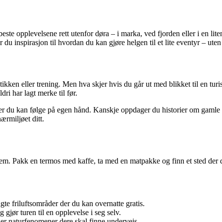
este opplevelsene rett utenfor døra – i marka, ved fjorden eller i en liten
 du inspirasjon til hvordan du kan gjøre helgen til et lite eventyr – ute
tikken eller trening. Men hva skjer hvis du går ut med blikket til en tu
ri har lagt merke til før.
er du kan følge på egen hånd. Kanskje oppdager du historier om gamle ind
ærmiljøet ditt.
e dem. Pakk en termos med kaffe, ta med en matpakke og finn et sted der 
te friluftsområder der du kan overnatte gratis.
 gjør turen til en opplevelse i seg selv.
ller naturfenomener dere skal finne underveis.