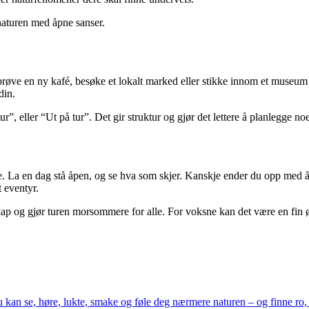
naturen med åpne sanser.
å prøve en ny kafé, besøke et lokalt marked eller stikke innom et museum 
din.
r”, eller “Ut på tur”. Det gir struktur og gjør det lettere å planlegge 
 La en dag stå åpen, og se hva som skjer. Kanskje ender du opp med å ta 
t eventyr.
kap og gjør turen morsommere for alle. For voksne kan det være en fin øv
an se, høre, lukte, smake og føle deg nærmere naturen – og finne ro, ti