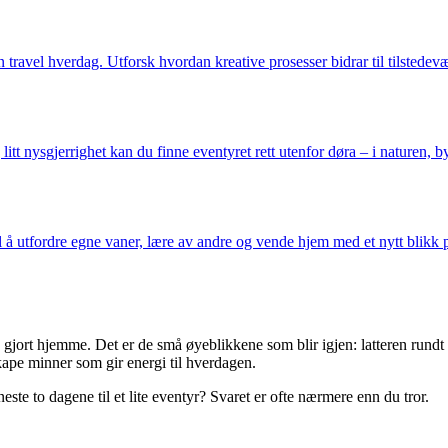
avel hverdag. Utforsk hvordan kreative prosesser bidrar til tilstedevæ
tt nysgjerrighet kan du finne eventyret rett utenfor døra – i naturen, byen
 å utfordre egne vaner, lære av andre og vende hjem med et nytt blikk p
 gjort hjemme. Det er de små øyeblikkene som blir igjen: latteren rundt bå
pe minner som gir energi til hverdagen.
ste to dagene til et lite eventyr? Svaret er ofte nærmere enn du tror.