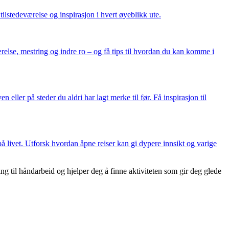
lstedeværelse og inspirasjon i hvert øyeblikk ute.
relse, mestring og indre ro – og få tips til hvordan du kan komme i
 eller på steder du aldri har lagt merke til før. Få inspirasjon til
å livet. Utforsk hvordan åpne reiser kan gi dypere innsikt og varige
 til håndarbeid og hjelper deg å finne aktiviteten som gir deg glede