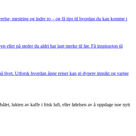
relse, mestring og indre ro – og få tips til hvordan du kan komme i
 eller på steder du aldri har lagt merke til før. Få inspirasjon til
å livet. Utforsk hvordan åpne reiser kan gi dypere innsikt og varige
let, lukten av kaffe i frisk luft, eller følelsen av å oppdage noe nytt