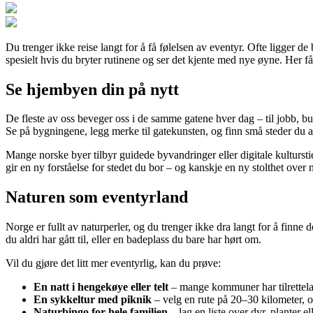
Du trenger ikke reise langt for å få følelsen av eventyr. Ofte ligger de b
spesielt hvis du bryter rutinene og ser det kjente med nye øyne. Her får
Se hjembyen din på nytt
De fleste av oss beveger oss i de samme gatene hver dag – til jobb, bu
Se på bygningene, legg merke til gatekunsten, og finn små steder du ald
Mange norske byer tilbyr guidede byvandringer eller digitale kultursti
gir en ny forståelse for stedet du bor – og kanskje en ny stolthet over n
Naturen som eventyrland
Norge er fullt av naturperler, og du trenger ikke dra langt for å finn
du aldri har gått til, eller en badeplass du bare har hørt om.
Vil du gjøre det litt mer eventyrlig, kan du prøve:
En natt i hengekøye eller telt
– mange kommuner har tilrettelag
En sykkeltur med piknik
– velg en rute på 20–30 kilometer, og
Naturbingo for hele familien
– lag en liste over dyr, planter e