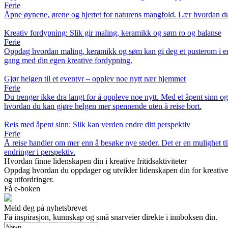
Ferie
Åpne øynene, ørene og hjertet for naturens mangfold. Lær hvordan du k
Kreativ fordypning: Slik gir maling, keramikk og søm ro og balanse
Ferie
Oppdag hvordan maling, keramikk og søm kan gi deg et pusterom i en tr
gang med din egen kreative fordypning.
Gjør helgen til et eventyr – opplev noe nytt nær hjemmet
Ferie
Du trenger ikke dra langt for å oppleve noe nytt. Med et åpent sinn og li
hvordan du kan gjøre helgen mer spennende uten å reise bort.
Reis med åpent sinn: Slik kan verden endre ditt perspektiv
Ferie
Å reise handler om mer enn å besøke nye steder. Det er en mulighet til
endringer i perspektiv.
Hvordan finne lidenskapen din i kreative fritidsaktiviteter
Oppdag hvordan du oppdager og utvikler lidenskapen din for kreative 
og utfordringer.
Få e-boken
Meld deg på nyhetsbrevet
Få inspirasjon, kunnskap og små snarveier direkte i innboksen din.