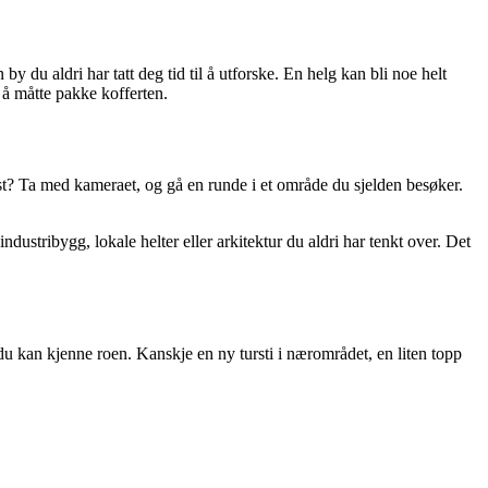
 by du aldri har tatt deg tid til å utforske. En helg kan bli noe helt
n å måtte pakke kofferten.
rist? Ta med kameraet, og gå en runde i et område du sjelden besøker.
ustribygg, lokale helter eller arkitektur du aldri har tenkt over. Det
du kan kjenne roen. Kanskje en ny tursti i nærområdet, en liten topp