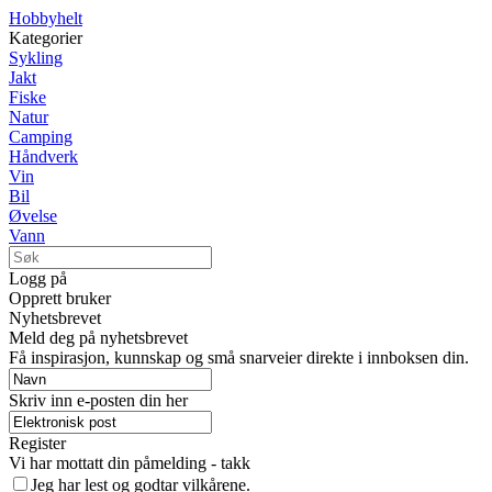
Hobbyhelt
Kategorier
Sykling
Jakt
Fiske
Natur
Camping
Håndverk
Vin
Bil
Øvelse
Vann
Logg på
Opprett bruker
Nyhetsbrevet
Meld deg på nyhetsbrevet
Få inspirasjon, kunnskap og små snarveier direkte i innboksen din.
Skriv inn e-posten din her
Register
Vi har mottatt din påmelding - takk
Jeg har lest og godtar vilkårene.