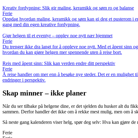
Kreativ fordypning: Slik gir maling, keramikk og søm ro og balanse
Ferie
Oppdag hvordan maling, keramikk og søm kan gi deg et pusterom i en tr
gang med din egen kreative fordypning.
Gjør helgen til et eventyr – opplev noe nytt nær hjemmet
Ferie
Du trenger ikke dra langt for å oppleve noe nytt. Med et åpent sinn og li
hvordan du kan gjøre helgen mer spennende uten å reise bort.
Reis med åpent sinn: Slik kan verden endre ditt perspektiv
Ferie
Å reise handler om mer enn å besøke nye steder. Det er en mulighet til
endringer i perspektiv.
Skap minner – ikke planer
Når du ser tilbake på helgene dine, er det sjelden du husker alt du fikk
sammen. Derfor handler det ikke om å rekke mest mulig, men om å ska
Så neste gang kalenderen viser helg, spør deg selv: Hva kan gjøre de ne
Ferie