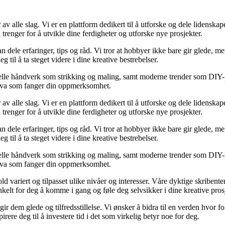
 alle slag. Vi er en plattform dedikert til å utforske og dele lidenskape
trenger for å utvikle dine ferdigheter og utforske nye prosjekter.
n dele erfaringer, tips og råd. Vi tror at hobbyer ikke bare gir glede, 
 til å ta steget videre i dine kreative bestrebelser.
lle håndverk som strikking og maling, samt moderne trender som DIY-pros
t hva som fanger din oppmerksomhet.
 alle slag. Vi er en plattform dedikert til å utforske og dele lidenskape
trenger for å utvikle dine ferdigheter og utforske nye prosjekter.
n dele erfaringer, tips og råd. Vi tror at hobbyer ikke bare gir glede, 
 til å ta steget videre i dine kreative bestrebelser.
lle håndverk som strikking og maling, samt moderne trender som DIY-pros
t hva som fanger din oppmerksomhet.
ld variert og tilpasset ulike nivåer og interesser. Våre dyktige skribenter
nkelt for deg å komme i gang og føle deg selvsikker i dine kreative prosj
r dem glede og tilfredsstillelse. Vi ønsker å bidra til en verden hvor folk
rere deg til å investere tid i det som virkelig betyr noe for deg.