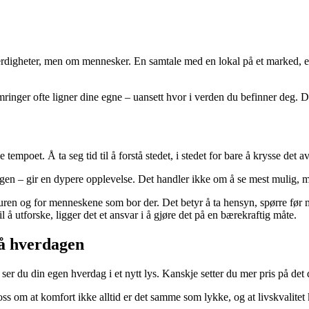
digheter, men om mennesker. En samtale med en lokal på et marked, et m
mringer ofte ligner dine egne – uansett hvor i verden du befinner deg. 
tempoet. Å ta seg tid til å forstå stedet, i stedet for bare å krysse det av
erdagen – gir en dypere opplevelse. Det handler ikke om å se mest mulig
turen og for menneskene som bor der. Det betyr å ta hensyn, spørre før m
l å utforske, ligger det et ansvar i å gjøre det på en bærekraftig måte.
å hverdagen
er du din egen hverdag i et nytt lys. Kanskje setter du mer pris på det du
s om at komfort ikke alltid er det samme som lykke, og at livskvalitet k