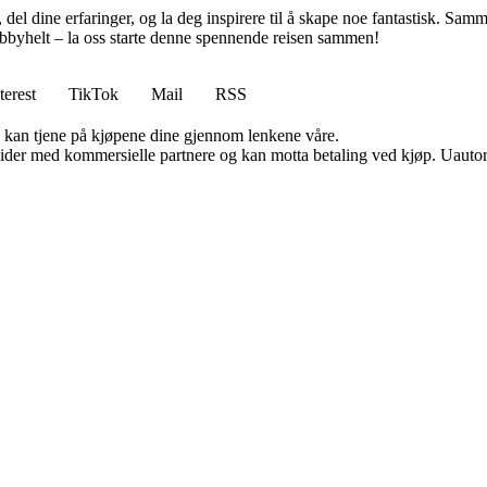
 del dine erfaringer, og la deg inspirere til å skape noe fantastisk. Sam
byhelt – la oss starte denne spennende reisen sammen!
terest
TikTok
Mail
RSS
g kan tjene på kjøpene dine gjennom lenkene våre.
ider med kommersielle partnere og kan motta betaling ved kjøp. Uautori