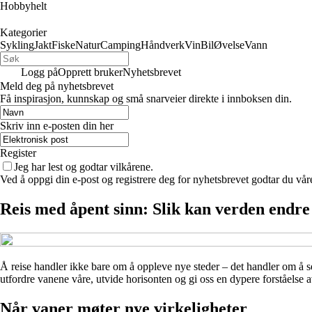
Hobbyhelt
Kategorier
Sykling
Jakt
Fiske
Natur
Camping
Håndverk
Vin
Bil
Øvelse
Vann
Logg på
Opprett bruker
Nyhetsbrevet
Meld deg på nyhetsbrevet
Få inspirasjon, kunnskap og små snarveier direkte i innboksen din.
Skriv inn e-posten din her
Register
Jeg har lest og godtar vilkårene.
Ved å oppgi din e-post og registrere deg for nyhetsbrevet godtar du vår
Reis med åpent sinn: Slik kan verden endre 
Å reise handler ikke bare om å oppleve nye steder – det handler om å se
utfordre vanene våre, utvide horisonten og gi oss en dypere forståelse 
Når vaner møter nye virkeligheter