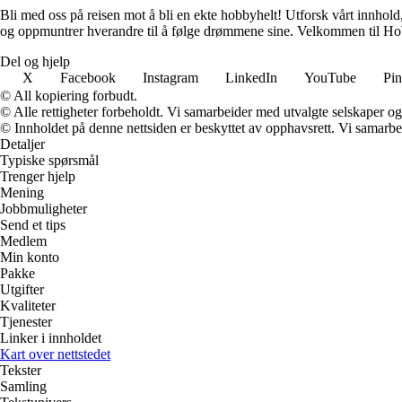
Bli med oss på reisen mot å bli en ekte hobbyhelt! Utforsk vårt innhold,
og oppmuntrer hverandre til å følge drømmene sine. Velkommen til Hob
Del og hjelp
X
Facebook
Instagram
LinkedIn
YouTube
Pin
© All kopiering forbudt.
© Alle rettigheter forbeholdt. Vi samarbeider med utvalgte selskaper o
© Innholdet på denne nettsiden er beskyttet av opphavsrett. Vi samarbe
Detaljer
Typiske spørsmål
Trenger hjelp
Mening
Jobbmuligheter
Send et tips
Medlem
Min konto
Pakke
Utgifter
Kvaliteter
Tjenester
Linker i innholdet
Kart over nettstedet
Tekster
Samling