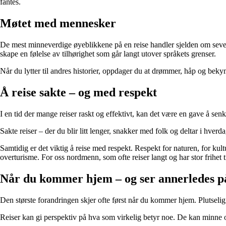
fantes.
Møtet med mennesker
De mest minneverdige øyeblikkene på en reise handler sjelden om sever
skape en følelse av tilhørighet som går langt utover språkets grenser.
Når du lytter til andres historier, oppdager du at drømmer, håp og beky
Å reise sakte – og med respekt
I en tid der mange reiser raskt og effektivt, kan det være en gave å senke 
Sakte reiser – der du blir litt lenger, snakker med folk og deltar i hv
Samtidig er det viktig å reise med respekt. Respekt for naturen, for kul
overturisme. For oss nordmenn, som ofte reiser langt og har stor frihet ti
Når du kommer hjem – og ser annerledes p
Den største forandringen skjer ofte først når du kommer hjem. Plutselig s
Reiser kan gi perspektiv på hva som virkelig betyr noe. De kan minne os