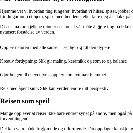
Hjemme vet vi hvordan ting fungerer: hvordan vi hilser, spiser, jobber 
før du går inn i et hjem, spise med hendene, eller lære deg å si takk på
Disse små forskjellene minner oss om at vår måte å gjøre ting på ikke e
nyansert forståelse av verden.
Opplev naturen med alle sanser – se, hør og føl den dypere
Kreativ fordypning: Slik gir maling, keramikk og søm ro og balanse
Gjør helgen til et eventyr – opplev noe nytt nær hjemmet
Reis med åpent sinn: Slik kan verden endre ditt perspektiv
Reisen som speil
Mange opplever at reiser ikke bare endrer synet på andre, men også på d
forventningene.
Det kan være både frigjørende og utfordrende. Du oppdager kanskje hvor a