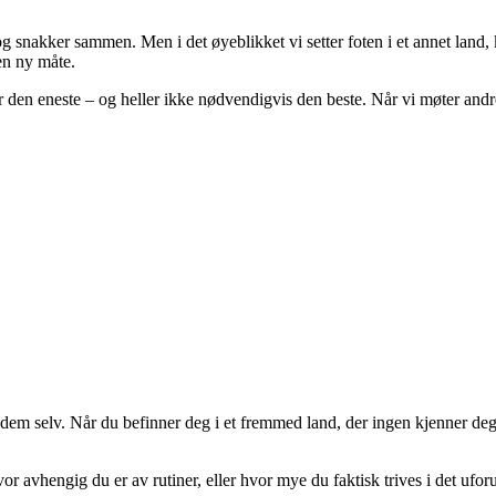
og snakker sammen. Men i det øyeblikket vi setter foten i et annet land,
 en ny måte.
r den eneste – og heller ikke nødvendigvis den beste. Når vi møter andr
em selv. Når du befinner deg i et fremmed land, der ingen kjenner deg, 
vhengig du er av rutiner, eller hvor mye du faktisk trives i det uforuts