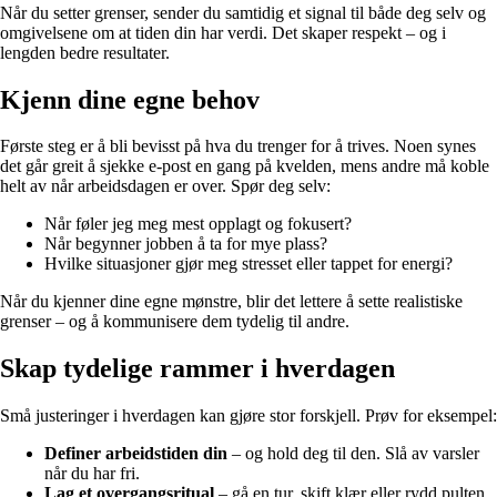
Når du setter grenser, sender du samtidig et signal til både deg selv og
omgivelsene om at tiden din har verdi. Det skaper respekt – og i
lengden bedre resultater.
Kjenn dine egne behov
Første steg er å bli bevisst på hva du trenger for å trives. Noen synes
det går greit å sjekke e-post en gang på kvelden, mens andre må koble
helt av når arbeidsdagen er over. Spør deg selv:
Når føler jeg meg mest opplagt og fokusert?
Når begynner jobben å ta for mye plass?
Hvilke situasjoner gjør meg stresset eller tappet for energi?
Når du kjenner dine egne mønstre, blir det lettere å sette realistiske
grenser – og å kommunisere dem tydelig til andre.
Skap tydelige rammer i hverdagen
Små justeringer i hverdagen kan gjøre stor forskjell. Prøv for eksempel:
Definer arbeidstiden din
– og hold deg til den. Slå av varsler
når du har fri.
Lag et overgangsritual
– gå en tur, skift klær eller rydd pulten