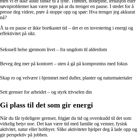
men vi er ikke alltid flinke til å lytte. Trøtthet, hodepine, irritasjon eller
søvnproblemer kan være tegn på at du trenger en pause. I stedet for å
presse deg videre, prøv å stoppe opp og spør: Hva trenger jeg akkurat
nå?
Å ta en pause er ikke bortkastet tid – det er en investering i energi og
effektivitet på sikt.
Seksuell helse gjennom livet – fra ungdom til alderdom
Beveg deg mer på kontoret – uten å gå på kompromiss med fokus
Skap ro og velvære i hjemmet med dufter, planter og naturmaterialer
Sett grenser for arbeidet – og styrk trivselen din
Gi plass til det som gir energi
Når du får tydeligere grenser, frigjør du tid og overskudd til det som
virkelig betyr noe. Det kan være tid med familie og venner, fysisk
aktivitet, natur eller hobbyer. Slike aktiviteter hjelper deg å lade opp og
gir perspektiv på jobben.