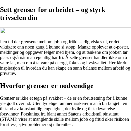
Sett grenser for arbeidet – og styrk
trivselen din
I en tid der grensene mellom jobb og fritid stadig viskes ut, er det
viktigere enn noen gang å kunne si stopp. Mange opplever at e-poster,
meldinger og oppgaver følger med hjem, og at tankene om jobben tar
plass også når man egentlig har fri. Å sette grenser handler ikke om å
være lat, men om å ta vare på energi, fokus og livskvalitet. Her får du
inspirasjon til hvordan du kan skape en sunn balanse mellom arbeid og
privatliv.
Hvorfor grenser er nødvendige
Grenser er ikke et tegn på svakhet – de er en forutsetning for å kunne
yte godt over tid. Uten tydelige rammer risikerer man å bli fanget i en
tilstand av konstant tilgjengelighet, der hvile og tilstedeværelse
forsvinner. Forskning fra blant annet Statens arbeidsmiljøinstitutt
(STAMI) viser at manglende skille mellom jobb og fritid øker risikoen
for stress, søvnproblemer og utbrenthet.