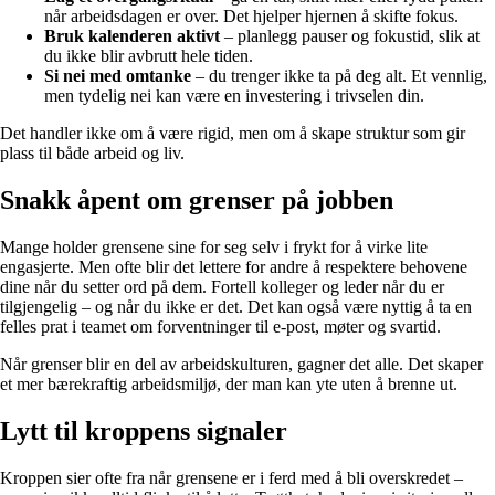
når arbeidsdagen er over. Det hjelper hjernen å skifte fokus.
Bruk kalenderen aktivt
– planlegg pauser og fokustid, slik at
du ikke blir avbrutt hele tiden.
Si nei med omtanke
– du trenger ikke ta på deg alt. Et vennlig,
men tydelig nei kan være en investering i trivselen din.
Det handler ikke om å være rigid, men om å skape struktur som gir
plass til både arbeid og liv.
Snakk åpent om grenser på jobben
Mange holder grensene sine for seg selv i frykt for å virke lite
engasjerte. Men ofte blir det lettere for andre å respektere behovene
dine når du setter ord på dem. Fortell kolleger og leder når du er
tilgjengelig – og når du ikke er det. Det kan også være nyttig å ta en
felles prat i teamet om forventninger til e-post, møter og svartid.
Når grenser blir en del av arbeidskulturen, gagner det alle. Det skaper
et mer bærekraftig arbeidsmiljø, der man kan yte uten å brenne ut.
Lytt til kroppens signaler
Kroppen sier ofte fra når grensene er i ferd med å bli overskredet –