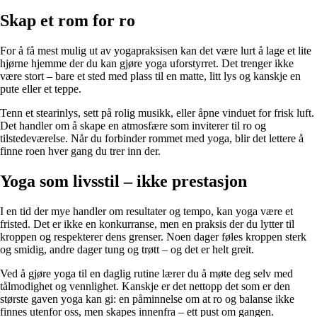
Skap et rom for ro
For å få mest mulig ut av yogapraksisen kan det være lurt å lage et lite
hjørne hjemme der du kan gjøre yoga uforstyrret. Det trenger ikke
være stort – bare et sted med plass til en matte, litt lys og kanskje en
pute eller et teppe.
Tenn et stearinlys, sett på rolig musikk, eller åpne vinduet for frisk luft.
Det handler om å skape en atmosfære som inviterer til ro og
tilstedeværelse. Når du forbinder rommet med yoga, blir det lettere å
finne roen hver gang du trer inn der.
Yoga som livsstil – ikke prestasjon
I en tid der mye handler om resultater og tempo, kan yoga være et
fristed. Det er ikke en konkurranse, men en praksis der du lytter til
kroppen og respekterer dens grenser. Noen dager føles kroppen sterk
og smidig, andre dager tung og trøtt – og det er helt greit.
Ved å gjøre yoga til en daglig rutine lærer du å møte deg selv med
tålmodighet og vennlighet. Kanskje er det nettopp det som er den
største gaven yoga kan gi: en påminnelse om at ro og balanse ikke
finnes utenfor oss, men skapes innenfra – ett pust om gangen.