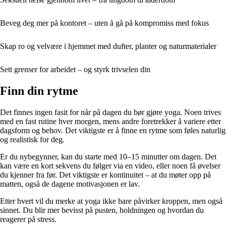
Beveg deg mer på kontoret – uten å gå på kompromiss med fokus
Skap ro og velvære i hjemmet med dufter, planter og naturmaterialer
Sett grenser for arbeidet – og styrk trivselen din
Finn din rytme
Det finnes ingen fasit for når på dagen du bør gjøre yoga. Noen trives
med en fast rutine hver morgen, mens andre foretrekker å variere etter
dagsform og behov. Det viktigste er å finne en rytme som føles naturlig
og realistisk for deg.
Er du nybegynner, kan du starte med 10–15 minutter om dagen. Det
kan være en kort sekvens du følger via en video, eller noen få øvelser
du kjenner fra før. Det viktigste er kontinuitet – at du møter opp på
matten, også de dagene motivasjonen er lav.
Etter hvert vil du merke at yoga ikke bare påvirker kroppen, men også
sinnet. Du blir mer bevisst på pusten, holdningen og hvordan du
reagerer på stress.