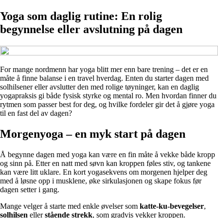
Yoga som daglig rutine: En rolig
begynnelse eller avslutning på dagen
For mange nordmenn har yoga blitt mer enn bare trening – det er en
måte å finne balanse i en travel hverdag. Enten du starter dagen med
solhilsener eller avslutter den med rolige tøyninger, kan en daglig
yogapraksis gi både fysisk styrke og mental ro. Men hvordan finner du
rytmen som passer best for deg, og hvilke fordeler gir det å gjøre yoga
til en fast del av dagen?
Morgenyoga – en myk start på dagen
Å begynne dagen med yoga kan være en fin måte å vekke både kropp
og sinn på. Etter en natt med søvn kan kroppen føles stiv, og tankene
kan være litt uklare. En kort yogasekvens om morgenen hjelper deg
med å løsne opp i musklene, øke sirkulasjonen og skape fokus før
dagen setter i gang.
Mange velger å starte med enkle øvelser som
katte-ku-bevegelser
,
solhilsen
eller
stående strekk
, som gradvis vekker kroppen.