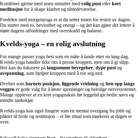
Kombiner gjerne med noen minutter med
rolig pust
eller
kort
meditasjon
for å skape klarhet og tilstedeværelse.
Fordelen med morgenyoga er at du setter tonen for resten av dagen.
Du starter med ro, bevissthet og energi – og det kan gjøre det lettere å
møte dagens utfordringer med overskudd og balanse.
Kvelds-yoga – en rolig avslutning
For mange passer yoga best som en måte å lande etter en lang dag.
Kvelds-yoga handler ikke om å presse kroppen, men om å gi slipp.
Her kan du fokusere på
langsomme bevegelser
,
dype pust
og
avspenning
, som hjelper kroppen med å roe seg ned.
Øvelser som
barnets posisjon
,
liggende vridning
og
ben opp langs
veggen
er gode valg for å løsne spenninger og berolige nervesystemet.
Mange opplever at en kort yogapraksis før leggetid gir bedre søvn og
mindre tankekjør.
Kvelds-yoga kan også fungere som en mental overgang fra jobb og
plikter til hvile og restitusjon – et lite ritual som markerer at dagen er
over.
Seksuell helse gjennom livet – fra ungdom til alderdom